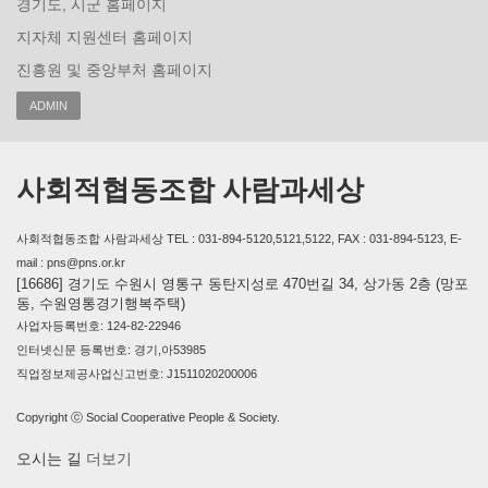
경기도, 시군 홈페이지
지자체 지원센터 홈페이지
진흥원 및 중앙부처 홈페이지
ADMIN
사회적협동조합 사람과세상
사회적협동조합 사람과세상 TEL : 031-894-5120,5121,5122, FAX : 031-894-5123, E-
mail : pns@pns.or.kr
[16686] 경기도 수원시 영통구 동탄지성로 470번길 34, 상가동 2층 (망포
동, 수원영통경기행복주택)
사업자등록번호: 124-82-22946
인터넷신문 등록번호: 경기,아53985
직업정보제공사업신고번호: J1511020200006
Copyright ⓒ Social Cooperative People & Society.
오시는 길
더보기