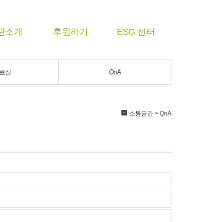
관소개
후원하기
ESG 센터
료실
QnA
소통공간 > QnA