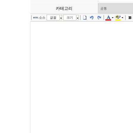
카테고리
소스
글꼴
크기