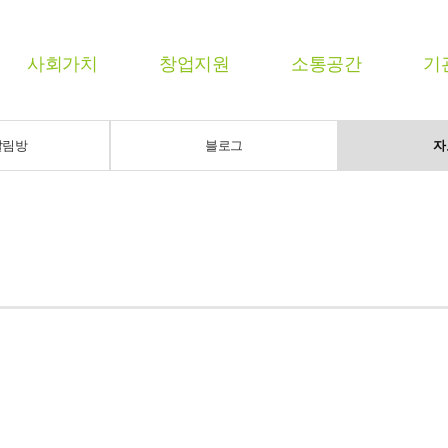
사회가치
창업지원
소통공간
기
알림방
블로그
자