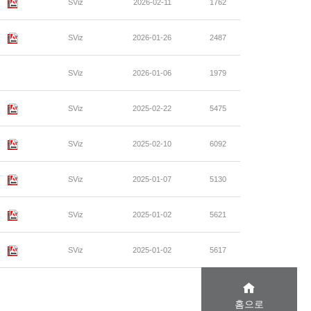
SViz
2026-02-11
1762
SViz
2026-01-26
2487
SViz
2026-01-06
1979
SViz
2025-02-22
5475
SViz
2025-02-10
6092
SViz
2025-01-07
5130
SViz
2025-01-02
5621
SViz
2025-01-02
5617
홈으로