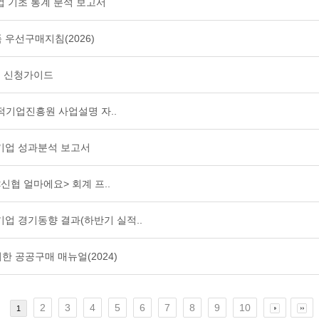
적기업 기초 통계 분석 보고서
품 우선구매지침(2026)
인증 신청가이드
사회적기업진흥원 사업설명 자..
회적기업 성과분석 보고서
 <신협 얼마에요> 회계 프..
회적기업 경기동향 결과(하반기 실적..
위한 공공구매 매뉴얼(2024)
2
3
4
5
6
7
8
9
10
1