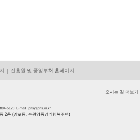
지
진흥원 및 중앙부처 홈페이지
오시는 길
더보기
5123, E-mail : pns@pns.or.kr
상가동 2층 (망포동, 수원영통경기행복주택)