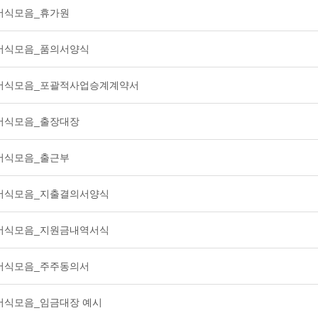
서식모음_휴가원
서식모음_품의서양식
 서식모음_포괄적사업승계계약서
서식모음_출장대장
서식모음_출근부
서식모음_지출결의서양식
서식모음_지원금내역서식
서식모음_주주동의서
서식모음_임금대장 예시