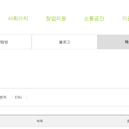
사회가치
창업지원
소통공간
기
알림방
블로그
자
벤처
ESG
제목