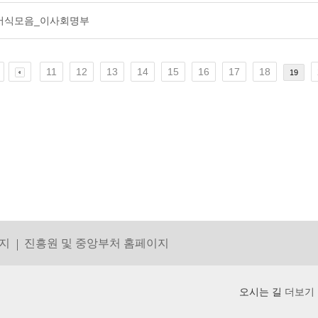
서식모음_이사회명부
11
12
13
14
15
16
17
18
19
지
진흥원 및 중앙부처 홈페이지
오시는 길
더보기