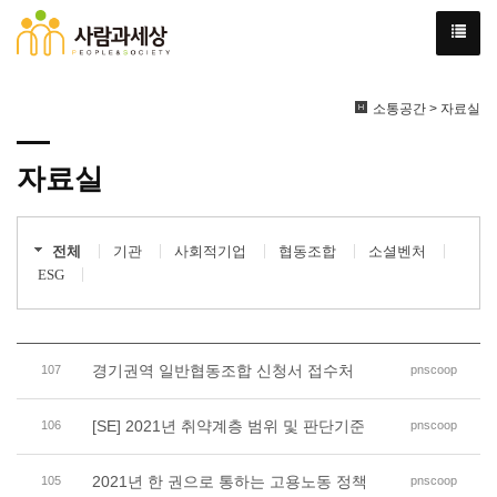
소통공간 > 자료실
자료실
전체
기관
사회적기업
협동조합
소셜벤처
ESG
경기권역 일반협동조합 신청서 접수처
107
pnscoop
[SE] 2021년 취약계층 범위 및 판단기준
106
pnscoop
2021년 한 권으로 통하는 고용노동 정책
105
pnscoop