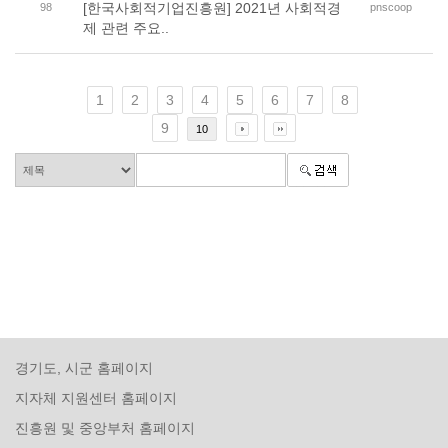
[한국사회적기업진흥원] 2021년 사회적경
98
pnscoop
제 관련 주요..
1
2
3
4
5
6
7
8
9
10
경기도, 시군 홈페이지
지자체 지원센터 홈페이지
진흥원 및 중앙부처 홈페이지