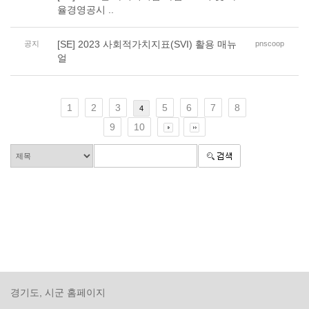
율경영공시 ..
[SE] 2023 사회적가치지표(SVI) 활용 매뉴
공지
pnscoop
얼
1
2
3
5
6
7
8
4
9
10
경기도, 시군 홈페이지