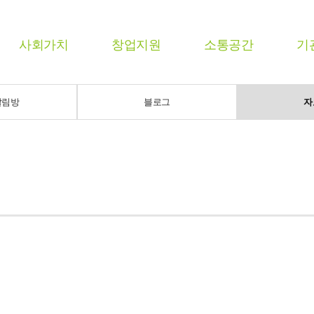
사회가치
창업지원
소통공간
기
알림방
블로그
자