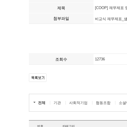
제목
[COOP] 재무제표
첨부파일
비교식 재무제표_샘플 
조회수
12736
전체
기관
사회적기업
협동조합
소셜
번호
카테고리