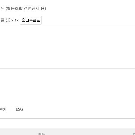
 양식(협동조합 경영공시 용)
(1).xlsx
벤처
ESG
제목