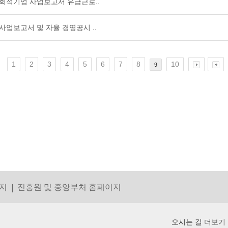
기 사회적기업 사업보고서 유급근로..
업 사업보고서 및 자율 경영공시 ..
1
2
3
4
5
6
7
8
10
9
지
진흥원 및 중앙부처 홈페이지
오시는 길
더보기