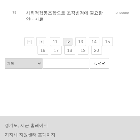
사회적협동조합으로 조직변경에 필요한
78
pnscoop
안내자료
11
13
14
15
12
16
17
18
19
20
경기도, 시군 홈페이지
지자체 지원센터 홈페이지