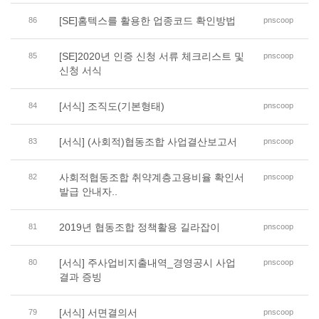
[SE]홈텍스를 활용한 업종코드 확인방법
86
pnscoop
[SE]2020년 인증 신청 서류 체크리스트 및
85
pnscoop
신청 서식
[서식] 조직도(기본형태)
84
pnscoop
[서식] (사회적)협동조합 사업결산보고서
83
pnscoop
사회적협동조합 취약계층고용비율 확인서
82
pnscoop
발급 안내자..
2019년 협동조합 정책활용 길라잡이
81
pnscoop
[서식] 주사업비지출내역_경영공시 사업
80
pnscoop
결과 증빙
[서식] 서면결의서
79
pnscoop