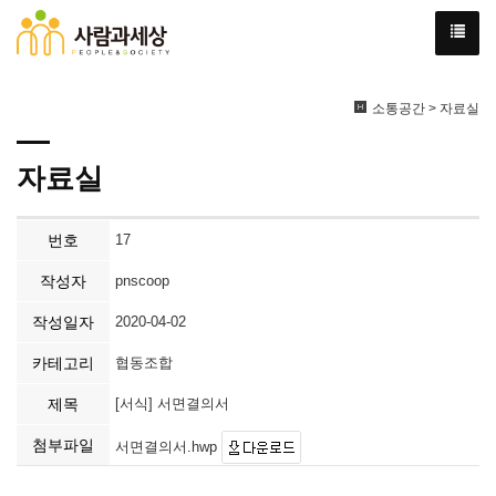
소통공간 > 자료실
자료실
번호
17
작성자
pnscoop
작성일자
2020-04-02
카테고리
협동조합
제목
[서식] 서면결의서
첨부파일
서면결의서.hwp