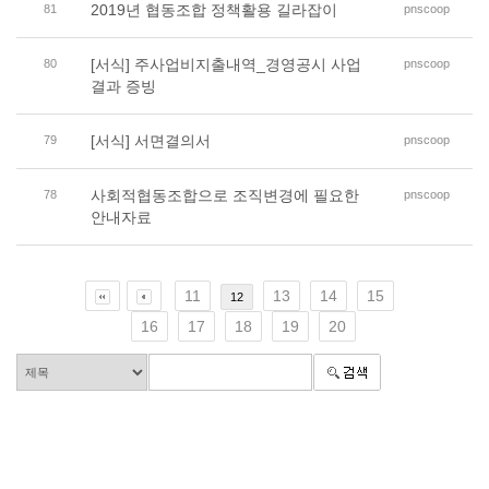
2019년 협동조합 정책활용 길라잡이
81
pnscoop
[서식] 주사업비지출내역_경영공시 사업
80
pnscoop
결과 증빙
[서식] 서면결의서
79
pnscoop
사회적협동조합으로 조직변경에 필요한
78
pnscoop
안내자료
11
13
14
15
12
16
17
18
19
20