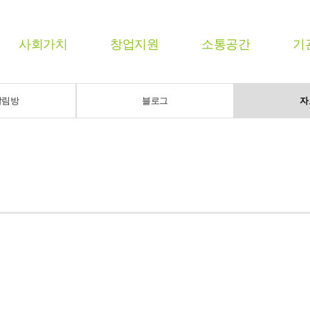
사회가치
창업지원
소통공간
기
알림방
블로그
자