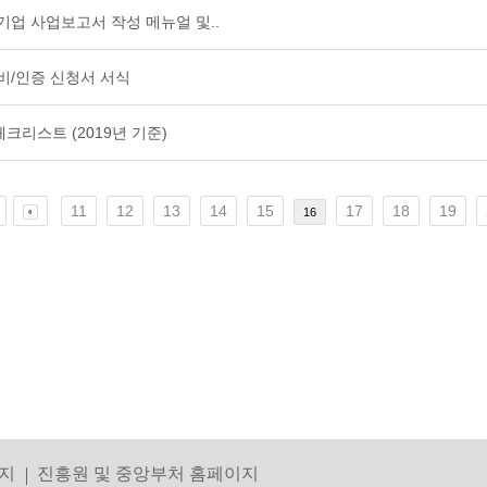
기업 사업보고서 작성 메뉴얼 및..
비/인증 신청서 서식
크리스트 (2019년 기준)
11
12
13
14
15
17
18
19
16
지
진흥원 및 중앙부처 홈페이지