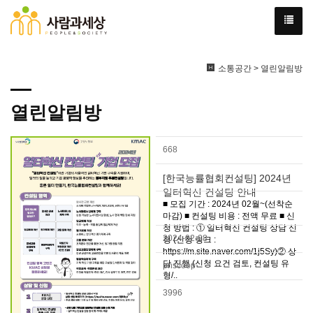
소통공간 > 열린알림방
열린알림방
668
[한국능률협회컨설팅] 2024년
일터혁신 컨설팅 안내
■ 모집 기간 : 2024년 02월~(선착순
마감) ■ 컨설팅 비용 : 전액 무료 ■ 신
청 방법 : ① 일터혁신 컨설팅 상담 신
2024-02-28
청 (신청 링크 :
https://m.site.naver.com/1j5Sy)② 상
담 진행 (신청 요건 검토, 컨설팅 유
pnscoop
형/..
3996