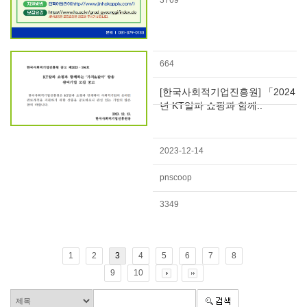
3769
664
[한국사회적기업진흥원] 「2024
년 KT알파 쇼핑과 함께..
2023-12-14
pnscoop
3349
1
2
3
4
5
6
7
8
9
10