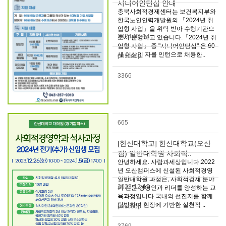
시니어인턴십 안내
충북사회적경제센터는 보건복지부와
한국노인인력개발원의 「2024년 취
업형 사업」을 위탁 받아 수행기관으
2024-02-14
로서 운영하고 있습니다.「2024년 취
업형 사업」 중 "시니어인턴십" 은 60
세 이상인 자를 인턴으로 채용한..
pnscoop
3366
665
[한신대학교] 한신대학교(오산
캠) 일반대학원 사회적..
안녕하세요. 사람과세상입니다.2022
년 오산캠퍼스에 신설된 사회적경영
일반대학원 과정은, 사회적경제 분야
2023-12-15
의 전문 경영인과 리더를 양성하는 교
육과정입니다.국내외 선진지를 함께
탐방하며 현장에 기반한 실천적 ..
pnscoop