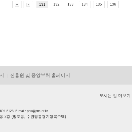
131
132
133
134
135
136
지
진흥원 및 중앙부처 홈페이지
오시는 길
더보기
5123, E-mail : pns@pns.or.kr
상가동 2층 (망포동, 수원영통경기행복주택)