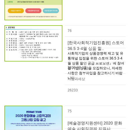
76
[한국사회적기업진흥원] 스토어
36.5 3·4월 상품 할..
사회적기업의 상품경쟁력 제고 및 유
통채널 입점을 위한 스토어 36.5 3·4
월 상품 할인 공급 프로모션』에 참여
2020-03-12
할 기업(상품)을 모집하오니, 자세한
사항은 첨부파일을 참고하시기 바랍
니다.
사람과세상
26233
75
[예술경영지원센터] 2020 문화
예술 사회적경제 지원사..