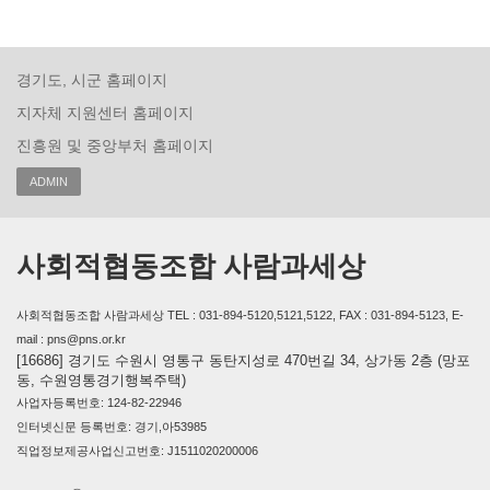
경기도, 시군 홈페이지
지자체 지원센터 홈페이지
진흥원 및 중앙부처 홈페이지
ADMIN
사회적협동조합 사람과세상
사회적협동조합 사람과세상 TEL : 031-894-5120,5121,5122, FAX : 031-894-5123, E-
mail : pns@pns.or.kr
[16686] 경기도 수원시 영통구 동탄지성로 470번길 34, 상가동 2층 (망포
동, 수원영통경기행복주택)
사업자등록번호: 124-82-22946
인터넷신문 등록번호: 경기,아53985
직업정보제공사업신고번호: J1511020200006