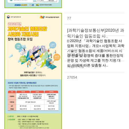
77
[과학기술정보통신부]2020년 과
학기술인 협동조합 사..
□ 2020년 「과학기술인 협동조합 사
업화 지원사업」개요○ 사업목적: 과학
기술인 협동조합의 제품/서비스의 시
2020-03-12
장 진출 및 경쟁력 증대를 통한안정적
운영 및 자생력 제고를 위한 지원 대
상, 단계에 따른 맞춤형 사..
사람과세상
27054