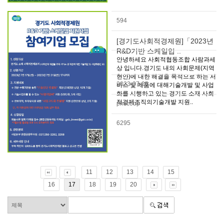
594
[경기도사회적경제원]「2023년
R&D기반 스케일업 ..
안녕하세요 사회적협동조합 사람과세
상 입니다.경기도 내의 사회문제(지역
현안)에 대한 해결을 목적으로 하는 서
2023-07-25
비스 및 제품에 대해기술개발 및 사업
화를 시행하고 있는 경기도 소재 사회
적경제조직의기술개발 지원..
pnscoop
6295
11
12
13
14
15
16
17
18
19
20