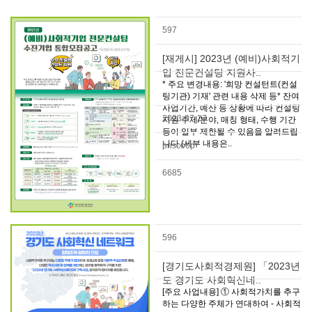
597
[재게시] 2023년 (예비)사회적기
업 전문컨설팅 지원사..
* 주요 변경내용: '희망 컨설턴트(컨설
팅기관) 기재' 관련 내용 삭제 등* 잔여
사업기간, 예산 등 상황에 따라 컨설팅
2023-07-27
지원 주제/분야, 매칭 형태, 수행 기간
등이 일부 제한될 수 있음을 알려드립
니다.(세부 내용은..
pnscoop
6685
596
[경기도사회적경제원] 「2023년
도 경기도 사회혁신네..
[주요 사업내용] ① 사회적가치를 추구
하는 다양한 주체가 연대하여 - 사회적