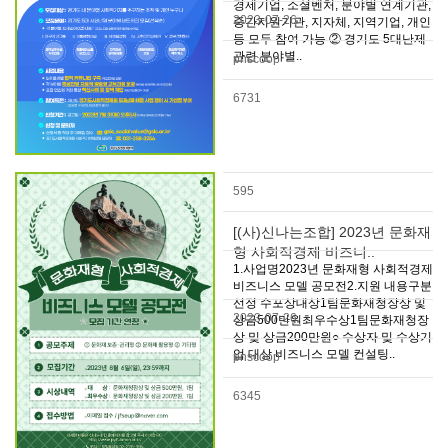
경제기업, 소셜벤처, 분야별 연계기관,
2023-07-26
중간지원기관, 지자체, 지역기업, 개인
등 모두 참여 가능 ② 경기도 5대난제
관련 분야별..
pnscoop
6731
595
[(사)신나는조합] 2023년 문화재
형 사회적경제 비즈니..
1.사업명2023년 문화재형 사회적경제
비즈니스 모델 공모전2.지원 내용구분
선정 수포상대상1팀문화재청장상 및
2023-07-26
상금500만원최우수상1팀문화재청장
상 및 상금200만원○ 수상자 및 수상기
업 대상 비즈니스 모델 컨설팅..
pnscoop
6345