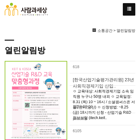
소통공간 > 열린알림방
열린알림방
618
[한국산업기술평가관리원] 23년
사회적경제기업 산업..
ㅇ 교육대상: 사회적경제기업 소속 임
직원 누구나 50명 내외 ㅇ 교육일정:
8.31 (목) 10 ~ 16시 / 소셜캠퍼스온 서
2023-08-16
울2센터(당산) ㅇ 신청방법: ~8.25
(금) 18시까지 신청 - 산업기술 R&D
정보보털 (itech.keit..
pnscoop
6105