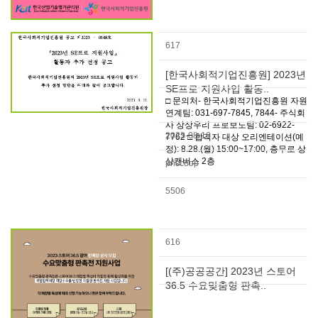
617
[한국사회적기업진흥원] 2023년
SE프로 지원사업 활동..
□ 문의처- 한국사회적기업진흥원 자원
연계팀: 031-697-7845, 7844- 주식회
사 상상우리 프로보노팀: 02-6922-
2023-08-16
7762 □ 합격자 대상 오리엔테이션(예
정): 8.28.(월) 15:00~17:00, 충무로 상
상캔버스 2층
pnscoop
5506
616
[(주)공공공간] 2023년 스토어
36.5 수요맞춤형 판촉..