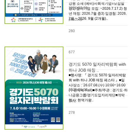
강원 소재 (예비)사회적기업○모집일
2026-07-08
정1) 참여기업 모집: ~2026.7.17.2) 청
년 매칭: 2026.7월 중3) 일경험: 2026.
7월 ~ 2026. 9월 (2개월)..
pnscoop
280
677
경기도 5070 일자리박람회 with
하나 JOB 매칭 ..
■행사명: 『 경기도 5070 일자리박람
회 with 하나 JOB 매칭 페스타 』■일
시/장소 : '26.07.08.(수) 10:00~16:00
2026-06-16
(수원메쎄 Hall)■주최/주관 : 경기도·하
나금융그룹/경기도일자리재단■개막
행사: 현역가왕..
SViz
278