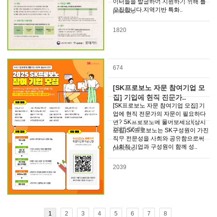
이터들을 발굴하여 지원하기 위해 를
모집합니다.지역기반 특화..
pnscoop
1820
674
[SK프로보노 자문 참여기업 모
집] 기업에 현직 전문가..
[SK프로보노 자문 참여기업 모집] 기
업에 현직 전문가의 자문이 필요하다
면? SK프로보노에 물어보세요!(상시
2025-06-09
모집)SK프로보노는 SK구성원이 가진
직무 전문성을 사회와 공유함으로써
사회적 기업과 구성원이 함께 성..
pnscoop
2039
1
2
3
4
5
6
7
8