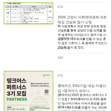
676
2026 고양시 사회연대경제 네트
워킹 간담회 참가 신청
IR 사업계획서 작성 전략 강의와 현장
간담회를 통해 성장의 다음 단계를 함
께 설계하는 자리입니다. 참여기업 간
2026-06-15
실질적인 네트워크를 만들 수 있는 흔
치 않은 기회이니, 꼭 함께해 주세요.□
간담회 일시 및 장소..
pnscoop
294
675
롯데카드 ESG기업 대상 지원사
업 <띵크어스 파트너..
[롯데카드] 2025 띵크어스 파트너스 3
기 모집 (~9/30)롯데카드의 ESG 캠페
인 '띵크어스'에서 지역과 환경을 살리
2025-09-11
며 더 나은 사회를 만들어 가는 크리에