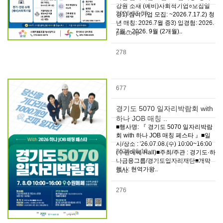
강원 소재 (예비)사회적기업○모집일
2026-07-08
정1) 참여기업 모집: ~2026.7.17.2) 청
년 매칭: 2026.7월 중3) 일경험: 2026.
7월 ~ 2026. 9월 (2개월)..
pnscoop
278
677
경기도 5070 일자리박람회 with
하나 JOB 매칭 ..
■행사명: 『 경기도 5070 일자리박람
회 with 하나 JOB 매칭 페스타 』■일
시/장소 : '26.07.08.(수) 10:00~16:00
2026-06-16
(수원메쎄 Hall)■주최/주관 : 경기도·하
나금융그룹/경기도일자리재단■개막
행사: 현역가왕..
SViz
276