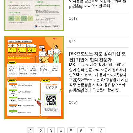
이터들을 발굴하여 지원하기 위해 를
모집합니다.지역기반 특화..
pnscoop
1819
674
[SK프로보노 자문 참여기업 모
집] 기업에 현직 전문가..
[SK프로보노 자문 참여기업 모집] 기
업에 현직 전문가의 자문이 필요하다
면? SK프로보노에 물어보세요!(상시
2025-06-09
모집)SK프로보노는 SK구성원이 가진
직무 전문성을 사회와 공유함으로써
사회적 기업과 구성원이 함께 성..
pnscoop
2034
1
2
3
4
5
6
7
8