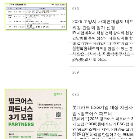
676
2026 고양시 사회연대경제 네트
워킹 간담회 참가 신청
IR 사업계획서 작성 전략 강의와 현장
간담회를 통해 성장의 다음 단계를 함
께 설계하는 자리입니다. 참여기업 간
2026-06-15
실질적인 네트워크를 만들 수 있는 흔
치 않은 기회이니, 꼭 함께해 주세요.□
간담회 일시 및 장소..
pnscoop
289
675
롯데카드 ESG기업 대상 지원사
업 <띵크어스 파트너..
[롯데카드] 2025 띵크어스 파트너스 3
기 모집 (~9/30)롯데카드의 ESG 캠페
인 '띵크어스'에서 지역과 환경을 살리
2025-09-11
며 더 나은 사회를 만들어 가는 크리에