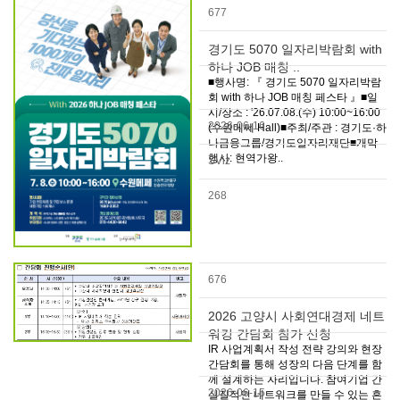
677
경기도 5070 일자리박람회 with
하나 JOB 매칭 ..
■행사명: 『 경기도 5070 일자리박람
회 with 하나 JOB 매칭 페스타 』■일
시/장소 : '26.07.08.(수) 10:00~16:00
2026-06-16
(수원메쎄 Hall)■주최/주관 : 경기도·하
나금융그룹/경기도일자리재단■개막
행사: 현역가왕..
SViz
268
676
2026 고양시 사회연대경제 네트
워킹 간담회 참가 신청
IR 사업계획서 작성 전략 강의와 현장
간담회를 통해 성장의 다음 단계를 함
께 설계하는 자리입니다. 참여기업 간
2026-06-15
실질적인 네트워크를 만들 수 있는 흔