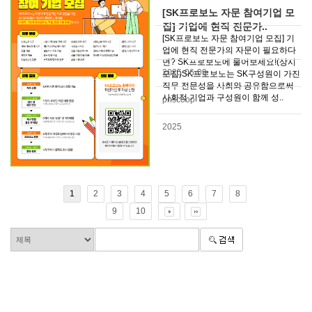
[SK프로보노 자문 참여기업 모
집] 기업에 현직 전문가..
[SK프로보노 자문 참여기업 모집] 기
업에 현직 전문가의 자문이 필요하다
면? SK프로보노에 물어보세요!(상시
2025-06-09
모집)SK프로보노는 SK구성원이 가진
직무 전문성을 사회와 공유함으로써
사회적 기업과 구성원이 함께 성..
pnscoop
2025
1
2
3
4
5
6
7
8
9
10