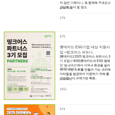
치 않은 기회이니, 꼭 함께해 주세요.□
간담회 일시 및 장소..
pnscoop
279
675
롯데카드 ESG기업 대상 지원사
업 <띵크어스 파트너..
[롯데카드] 2025 띵크어스 파트너스 3
기 모집 (~9/30)롯데카드의 ESG 캠페
인 '띵크어스'에서 지역과 환경을 살리
2025-09-11
며 더 나은 사회를 만들어 가는 크리에
이터들을 발굴하여 지원하기 위해 를
모집합니다.지역기반 특화..
pnscoop
1811
674