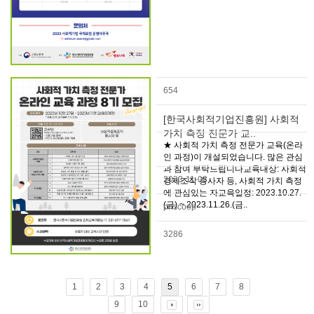
654
[한국사회적기업진흥원] 사회적
가치 측정 전문가 교..
★ 사회적 가치 측정 전문가 교육(온라
인 과정)이 개설되었습니다. 많은 관심
과 참여 부탁드립니다교육대상: 사회적
2023-11-03
경제조직 종사자 등, 사회적 가치 측정
에 관심있는 자교육일정: 2023.10.27.
(금) ~ 2023.11.26.(금..
pnscoop
3286
1
2
3
4
5
6
7
8
9
10