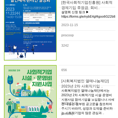
[한국사회적기업진흥원] 사회적
경제기업 후원금, 회비..
설명회 신청 링크 ▶
https://forms.gle/nybE4gf4goo6G22b8
2023-11-15
pnscoop
3242
656
[사회복지법인 열매나눔재단]
2023년 2차 사회적기업 ..
사회복지법인 열매나눔재단에서는
2023년 2차 사회적기업 시설·운영비
지원사업 참여기업을 모집합니다.자세
2023-11-15
한 내용은 첨부된 공고문을 참조하여
주시기 바라며, 성장과 도약을 준비하
는 사회적기업의 많은 관심과 ..
pnscoop