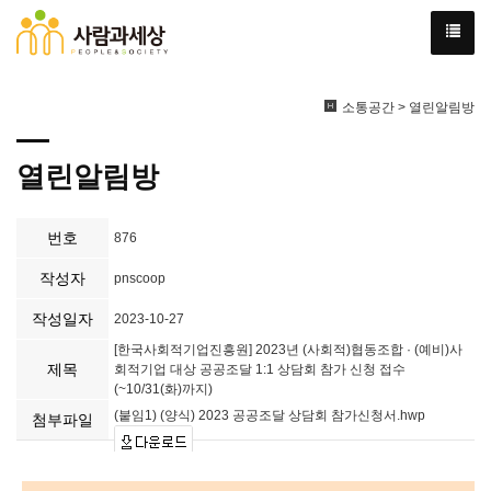
소통공간 > 열린알림방
열린알림방
번호
876
작성자
pnscoop
작성일자
2023-10-27
[한국사회적기업진흥원] 2023년 (사회적)협동조합 · (예비)사
제목
회적기업 대상 공공조달 1:1 상담회 참가 신청 접수
(~10/31(화)까지)
(붙임1) (양식) 2023 공공조달 상담회 참가신청서.hwp
첨부파일