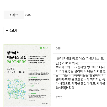
조회수
3902
648
[롯데카드] 띵크어스 파트너스 모
집 (~10/31까지)
롯데카드의 ESG 캠페인 '띵크어스'에서
지역과 환경을 살리며 더 나은 사회를 만
들어 가는 크리에이터들을 발굴하여 지
2023-10-12
원하기 위해 를 모집합니다.지역기반 특
화 사업으로 지역을 활성화하고, 사회공
헌 사업과 환경..
pnscoop
3770