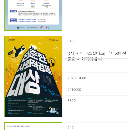
646
[(사)지역과소셜비즈] 『제5회 전
준한 사회적경제 대..
2023-10-06
pnscoop
3859
645