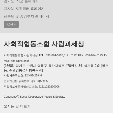
경기도, 시군 홈페이지
지자체 지원센터 홈페이지
진흥원 및 중앙부처 홈페이지
ADMIN
사회적협동조합 사람과세상
사회적협동조합 사람과세상 TEL : 031-894-5120,5121,5122, FAX : 031-894-5123, E-
mail : pns@pns.or.kr
[16686] 경기도 수원시 영통구 동탄지성로 470번길 34, 상가동 2층 (망포
동, 수원영통경기행복주택)
사업자등록번호: 124-82-22946
인터넷신문 등록번호: 경기,아53985
직업정보제공사업신고번호: J1511020200006
Copyright ⓒ Social Cooperative People & Society.
오시는 길
더보기