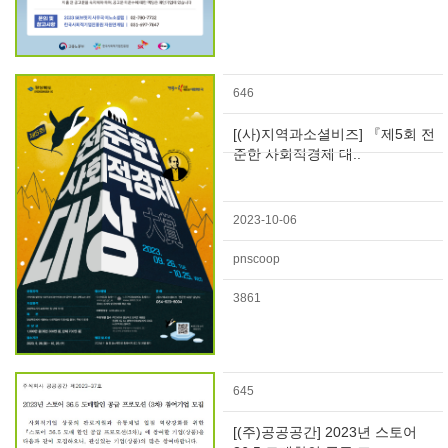
646
[(사)지역과소셜비즈] 『제5회 전
준한 사회적경제 대..
2023-10-06
pnscoop
3861
645
[(주)공공공간] 2023년 스토어