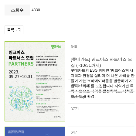
조회수
4330
648
[롯데카드] 띵크어스 파트너스 모
집 (~10/31까지)
롯데카드의 ESG 캠페인 '띵크어스'에서
지역과 환경을 살리며 더 나은 사회를 만
들어 가는 크리에이터들을 발굴하여 지
2023-10-12
원하기 위해 를 모집합니다.지역기반 특
화 사업으로 지역을 활성화하고, 사회공
헌 사업과 환경..
pnscoop
3771
647