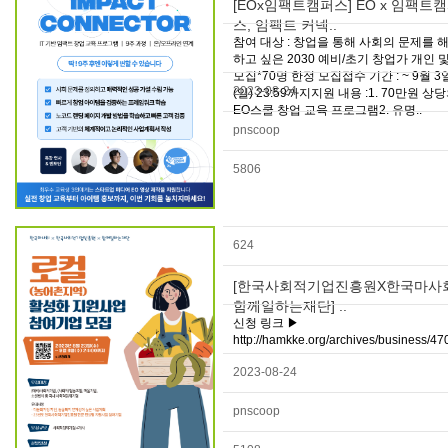
[EOx임팩트캠퍼스] EO x 임팩트
스, 임팩트 커넥..
참여 대상 : 창업을 통해 사회의 문제를 
하고 싶은 2030 예비/초기 창업가 개인 및
모집*70명 한정 모집접수 기간 : ~ 9월 3
2023-08-24
(일) 23:59까지지원 내용 :1. 70만원 상
EO스쿨 창업 교육 프로그램2. 유명..
pnscoop
5806
624
[한국사회적기업진흥원X한국마사
함께일하는재단] ..
신청 링크 ▶
http://hamkke.org/archives/business/4
2023-08-24
pnscoop