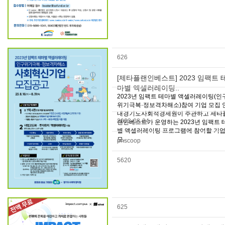
626
[제타플랜인베스트] 2023 임팩트 
마별 액셀러레이팅..
2023년 임팩트 테마별 액셀러레이팅(인
위기극복·정보격차해소)참여 기업 모집 
내경기도사회적경제원이 주관하고 제타
2023-08-24
랜인베스트가 운영하는 2023년 임팩트 
별 액셀러레이팅 프로그램에 참여할 기
모..
pnscoop
5620
625