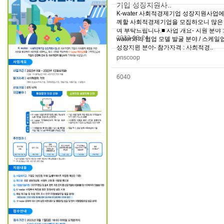
기업 성장지원사..
K-water 사회적경제기업 성장지원사업에
께할 사회적경제기업을 모집하오니 많은
여 부탁드립니다.■ 사업 개요- 지원 분야 : 
2023-08-24
water와의 협업 모델 발굴 분야 / 스케일
성장지원 분야- 참가자격 : 사회적경..
pnscoop
6040