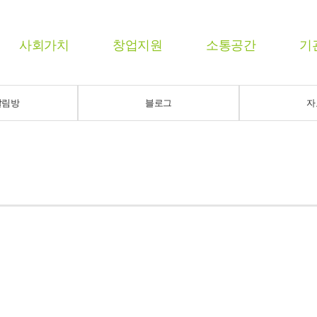
사회가치
창업지원
소통공간
기
알림방
블로그
자