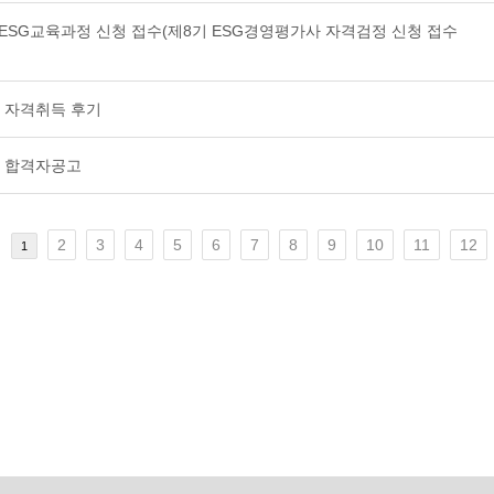
WITH ESG교육과정 신청 접수(제8기 ESG경영평가사 자격검정 신청 접수
 자격취득 후기
사 합격자공고
2
3
4
5
6
7
8
9
10
11
12
1