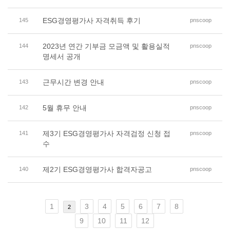
ESG경영평가사 자격취득 후기
145
pnscoop
2023년 연간 기부금 모금액 및 활용실적
144
pnscoop
명세서 공개
근무시간 변경 안내
143
pnscoop
5월 휴무 안내
142
pnscoop
제3기 ESG경영평가사 자격검정 신청 접
141
pnscoop
수
제2기 ESG경영평가사 합격자공고
140
pnscoop
1
3
4
5
6
7
8
2
9
10
11
12