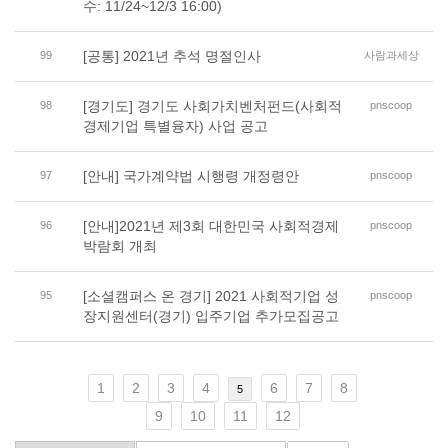
수: 11/24~12/3 16:00)
[공통] 2021년 추석 명절인사
99
사람과세상
[경기도] 경기도 사회가치벤처펀드(사회적
98
pnscoop
경제기업 특별융자) 사업 공고
[안내] 국가계약법 시행령 개정령안
97
pnscoop
[안내]2021년 제3회 대한민국 사회적경제
96
pnscoop
박람회 개최
[소셜캠퍼스 온 경기] 2021 사회적기업 성
95
pnscoop
장지원센터(경기) 입주기업 추가모집공고
1
2
3
4
6
7
8
5
9
10
11
12