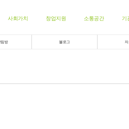
사회가치
창업지원
소통공간
기
알림방
블로그
자