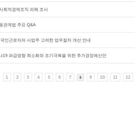
한 사회적경제조직 피해 조사
노동관계법 주요 Q&A
, 외국인근로자와 사업주 고려한 업무절차 개선 안내
로나19 파급영향 최소화와 조기극복을 위한 추가경정예산안
1
2
3
4
5
6
7
9
10
11
12
8