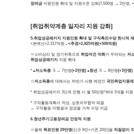
장려금
지원인원 확대 및 지원수준 강화(7,500명 → 2만명, +
[취업취약계층 일자리 지원 강화]
5.취업성공패키지 지원인원 확대 및 구직촉진수당 한시적 
<본예산>2,317억원→
<
추경
>
2,825
억원
(+508
억원
)
ㅇ소비심리 및 경기위축으로
취업여건 악화
가 우려되는
저
취업성공패키지
지원 확대
* ▴
저소득층
: 5 → 7만명
(+2
만명
)
▴
청년
: 5 → 8만명
(+3
만명
)
ㅇ
저소득층
에 대해서는 하반기 시행 예정인
국민취업지원제
* 취업성공패키지 3단계 진행 시 월 50만원*최대 3개월 지원
* 구직활동계획서 작성, 상호의무협약 체결
→ 구직활동 이행결과 점검을 거쳐 수당 지급
6.청년추가고용장려금 안정적 지원
ㅇ올해
목표인원
29
만명
(신규 9만+기존 20만)을
차질없이 