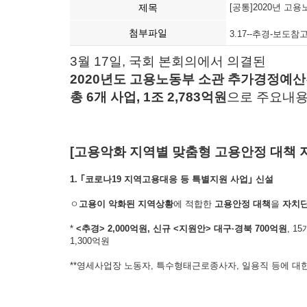
제목
[공통]2020년 
첨부파일
3.17--추경-보도참
3월 17일, 국회 본회의에서 의결된
2020
년도 고용노동부 소관 추가
경정예산
총
6
개 사업
, 1
조
2,783
억원
으로 주요내용
[고용악화 지역별 맞춤형 고용안정 대책 
1. ｢
코로나
19
지역고용대응 등 특별지원 사업
｣
신설
ㅇ
고용이 악화된 지역상황
에 적합한
고용안정 대책
을
자치단
*
<
추경
> 2,000
억원
,
신규
<
지원안
>
대구
·
경북
700
억원
, 
1,300억원
**영세사업장 노동자, 특수형태근로종사자, 일용직 등에 대한