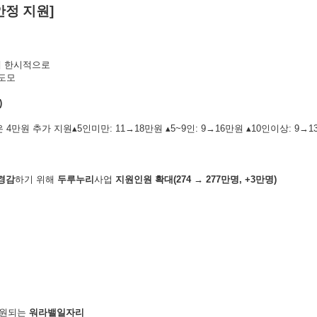
안정 지원]
원
에 한시적으로
도모
)
 4만원 추가 지원▴5인미만: 11→18만원 ▴5~9인: 9→16만원 ▴10인이상: 9→
경감
하기 위해
두루누리
사업
지원인원 확대
(274
→
277
만명
, +3
만명
)
지원되는
워라밸일자리