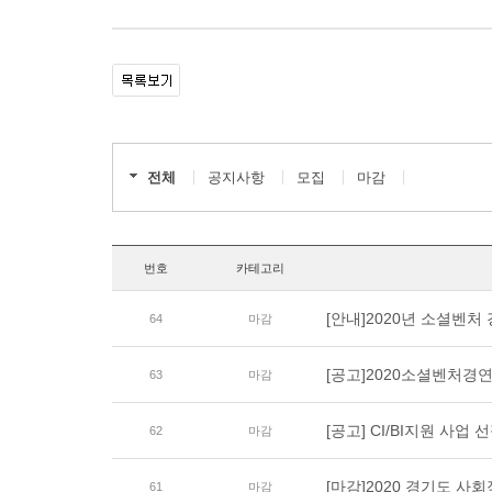
전체
공지사항
모집
마감
번호
카테고리
[안내]2020년 소셜벤처 
64
마감
[공고]2020소셜벤처
63
마감
[공고] CI/BI지원 사업
62
마감
[마감]2020 경기도 사회
61
마감