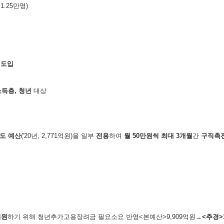
1.25만명)
재도입
소득층
,
청년
대상
도 예산
('20년, 2,771억원)을 일부
전용
하여
월
50
만원씩 최대
3
개월
간
구직촉
지원
하기 위해 청년추가고용장려금 필요소요 반영<본예산>9,909억원→
<
추경
>