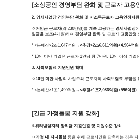
[소상공인 경영부담 완화 및 근로자 고용
2. 영세사업장 경영부담 완화 및 저소득근로자 고용안정지
ㅇ
저임금 근로자
(약 230만명)를
계속 고용
하는
영세사업장
임금을 보조
(4개월)하여
경영부담 완화
및 근로자
고용안정
* <본예산>2조1,647억원→
<
추경
>
2
조
6,611
억원
(+4,964
억원
* 10인 미만 기업은 근로자 1인당 月 7만원, 10인 이상 기업은
3. 사회보험료 지원인원 확대
ㅇ
10
인 미만 사업
의 사업주와 근로자의
사회보험료 부담
을
* <본예산>1조1,490억원→
<
추경
>
1
조
2,086
억원
(+596
억원
)
[긴급 가정돌봄 지원 강화]
4.워라밸일자리 장려금 지원인원 및 지원수준 강화
ㅇ
가정 내 자녀돌봄
등을 위해 근로시간을 단축하는 경우 