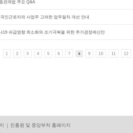
노동관계법 주요 Q&A
, 외국인근로자와 사업주 고려한 업무절차 개선 안내
로나19 파급영향 최소화와 조기극복을 위한 추가경정예산안
1
2
3
4
5
6
7
9
10
11
12
8
지
진흥원 및 중앙부처 홈페이지