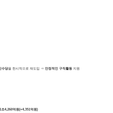
진수당
을 한시적으로 재도입 ⇒
안정적인 구직활동
지원
1
조
4,260
억원
(+4,351
억원
)