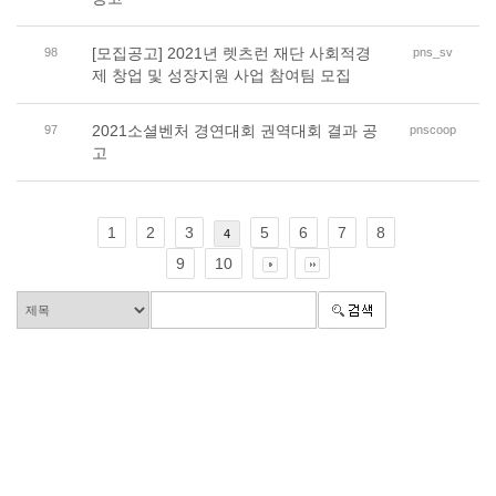
[모집공고] 2021년 렛츠런 재단 사회적경
98
pns_sv
제 창업 및 성장지원 사업 참여팀 모집
2021소셜벤처 경연대회 권역대회 결과 공
97
pnscoop
고
1
2
3
5
6
7
8
4
9
10