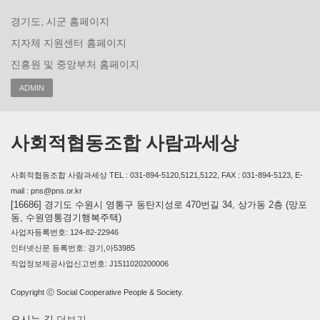
경기도, 시군 홈페이지
지자체 지원센터 홈페이지
진흥원 및 중앙부처 홈페이지
ADMIN
사회적협동조합 사람과세상
사회적협동조합 사람과세상 TEL : 031-894-5120,5121,5122, FAX : 031-894-5123, E-
mail : pns@pns.or.kr
[16686] 경기도 수원시 영통구 동탄지성로 470번길 34, 상가동 2층 (망포
동, 수원영통경기행복주택)
사업자등록번호: 124-82-22946
인터넷신문 등록번호: 경기,아53985
직업정보제공사업신고번호: J1511020200006
Copyright ⓒ Social Cooperative People & Society.
오시는 길
더보기