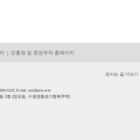
지
진흥원 및 중앙부처 홈페이지
오시는 길
더보기
5123, E-mail : pns@pns.or.kr
상가동 2층 (망포동, 수원영통경기행복주택)