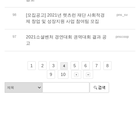
[모집공고] 2021년 렛츠런 재단 사회적경
98
pns_sv
제 창업 및 성장지원 사업 참여팀 모집
2021소셜벤처 경연대회 권역대회 결과 공
97
pnscoop
고
1
2
3
5
6
7
8
4
9
10