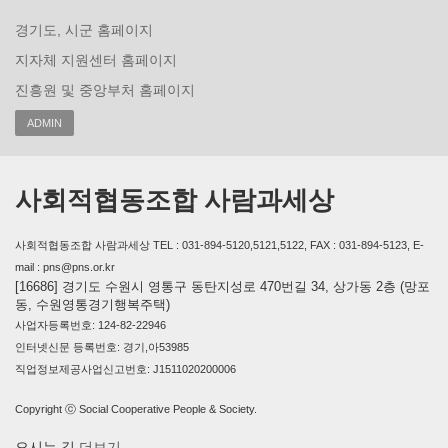
경기도, 시군 홈페이지
지자체 지원센터 홈페이지
진흥원 및 중앙부처 홈페이지
ADMIN
사회적협동조합 사람과세상
사회적협동조합 사람과세상 TEL : 031-894-5120,5121,5122, FAX : 031-894-5123, E-
mail : pns@pns.or.kr
[16686] 경기도 수원시 영통구 동탄지성로 470번길 34, 상가동 2층 (망포
동, 수원영통경기행복주택)
사업자등록번호: 124-82-22946
인터넷신문 등록번호: 경기,아53985
직업정보제공사업신고번호: J1511020200006
Copyright ⓒ Social Cooperative People & Society.
오시는 길
더보기