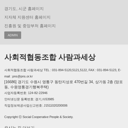
경기도, 시군 홈페이지
지자체 지원센터 홈페이지
진흥원 및 중앙부처 홈페이지
ADMIN
사회적협동조합 사람과세상
사회적협동조합 사람과세상 TEL : 031-894-5120,5121,5122, FAX : 031-894-5123, E-
mail : pns@pns.or.kr
[16686] 경기도 수원시 영통구 동탄지성로 470번길 34, 상가동 2층 (망포
동, 수원영통경기행복주택)
사업자등록번호: 124-82-22946
인터넷신문 등록번호: 경기,아53985
직업정보제공사업신고번호: J1511020200006
Copyright ⓒ Social Cooperative People & Society.
오시는 길
더보기