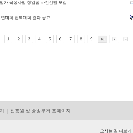
적기업가 육성사업 창업팀 사전선발 모집
 경연대회 권역대회 결과 공고
1
2
3
4
5
6
7
8
9
10
지
진흥원 및 중앙부처 홈페이지
오시는 길
더보기