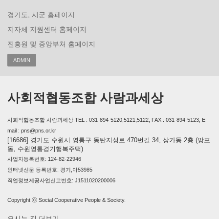
경기도, 시군 홈페이지
지자체 지원센터 홈페이지
진흥원 및 중앙부처 홈페이지
ADMIN
사회적협동조합 사람과세상
사회적협동조합 사람과세상 TEL : 031-894-5120,5121,5122, FAX : 031-894-5123, E-
mail : pns@pns.or.kr
[16686] 경기도 수원시 영통구 동탄지성로 470번길 34, 상가동 2층 (망포
동, 수원영통경기행복주택)
사업자등록번호: 124-82-22946
인터넷신문 등록번호: 경기,아53985
직업정보제공사업신고번호: J1511020200006
Copyright ⓒ Social Cooperative People & Society.
오시는 길
더보기