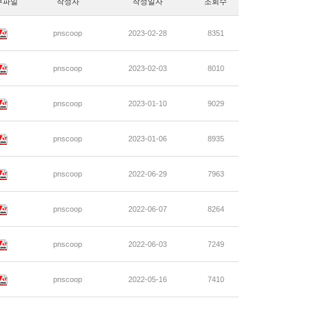
부파일
작성자
작성일자
조회수
pnscoop
2023-02-28
8351
pnscoop
2023-02-03
8010
pnscoop
2023-01-10
9029
pnscoop
2023-01-06
8935
pnscoop
2022-06-29
7963
pnscoop
2022-06-07
8264
pnscoop
2022-06-03
7249
pnscoop
2022-05-16
7410