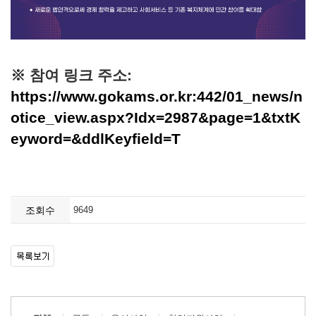
※ 참여 링크 주소:
https://www.gokams.or.kr:442/01_news/n
otice_view.aspx?Idx=2987&page=1&txtK
eyword=&ddlKeyfield=T
조회수
9649