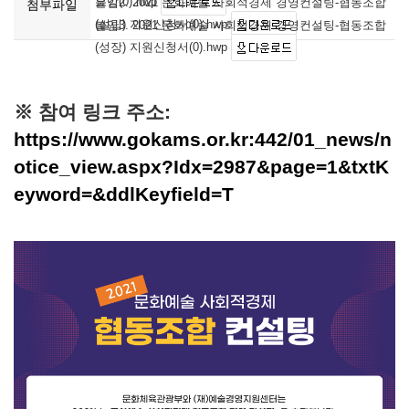
요강(0).hwp
붙임2. 2021 문화예술 사회적경제 경영컨설팅-협동조합
첨부파일
(설립) 지원신청서(0).hwp
붙임3. 2021 문화예술 사회적경제 경영컨설팅-협동조합
(성장) 지원신청서(0).hwp
※ 참여 링크 주소:
https://www.gokams.or.kr:442/01_news/n
otice_view.aspx?Idx=2987&page=1&txtK
eyword=&ddlKeyfield=T