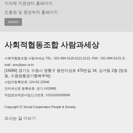
지자체 지원센터 홈페이지
진흥원 및 중앙부처 홈페이지
ADMIN
사회적협동조합 사람과세상
사회적협동조합 사람과세상 TEL : 031-894-5120,5121,5122, FAX : 031-894-5123, E-
mail : pns@pns.or.kr
[16686] 경기도 수원시 영통구 동탄지성로 470번길 34, 상가동 2층 (망포
동, 수원영통경기행복주택)
사업자등록번호: 124-82-22946
인터넷신문 등록번호: 경기,아53985
직업정보제공사업신고번호: J1511020200006
Copyright ⓒ Social Cooperative People & Society.
오시는 길
더보기