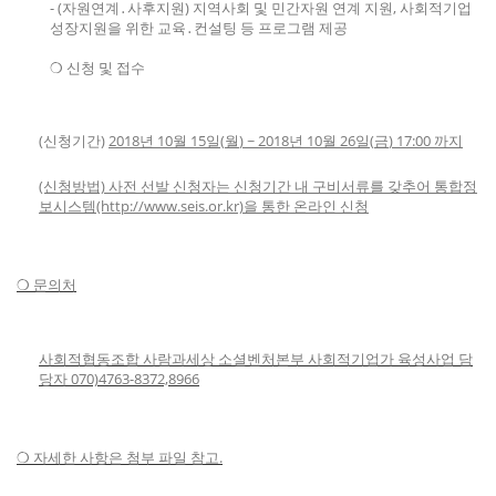
- (자원연계․사후지원) 지역사회 및 민간자원 연계 지원, 사회적기업
성장지원을 위한 교육․컨설팅 등 프로그램 제공
❍
신청 및 접수
(신청기간)
2018
년
10
월
15
일
(
월
) ~ 2018
년
10
월
26
일
(
금
) 17:00
까지
(신청방법) 사전 선발 신청자는 신청기간 내 구비서류를 갖추어 통합정
보시스템(http://www.seis.or.kr)을 통한
온라인 신청
❍
문의처
사회적협동조합 사람과세상 소셜벤처본부 사회적기업가 육성사업 담
당자 070)4763-8372,8966
❍ 자세한 사항은 첨부 파일 참고.