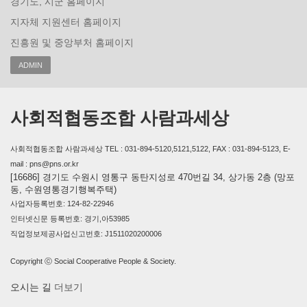
경기도, 시군 홈페이지
지자체 지원센터 홈페이지
진흥원 및 중앙부처 홈페이지
ADMIN
사회적협동조합 사람과세상
사회적협동조합 사람과세상 TEL : 031-894-5120,5121,5122, FAX : 031-894-5123, E-
mail : pns@pns.or.kr
[16686] 경기도 수원시 영통구 동탄지성로 470번길 34, 상가동 2층 (망포
동, 수원영통경기행복주택)
사업자등록번호: 124-82-22946
인터넷신문 등록번호: 경기,아53985
직업정보제공사업신고번호: J1511020200006
Copyright ⓒ Social Cooperative People & Society.
오시는 길
더보기