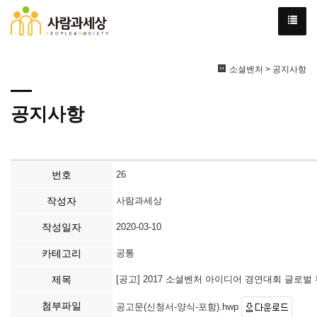
소셜벤처 > 공지사항
공지사항
번호
26
작성자
사람과세상
작성일자
2020-03-10
카테고리
공통
제목
[공고] 2017 소셜벤처 아이디어 경연대회 글로벌
첨부파일
공고문(신청서-양식-포함).hwp