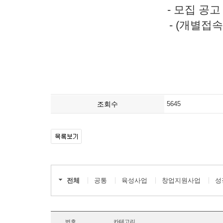
- 모집 공고
- (개별접속경
조회수
5645
전체
공통
육성사업
창업지원사업
성
번호
카테고리