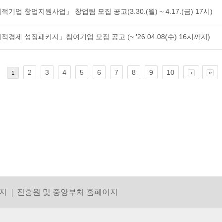
적기업 창업지원사업」 창업팀 모집 공고(3.30.(월) ~ 4.17.(금) 17시)
회적경제 성장패키지」참여기업 모집 공고 (~ '26.04.08(수) 16시까지)
2
3
4
5
6
7
8
9
10
1
지
진흥원 및 중앙부처 홈페이지