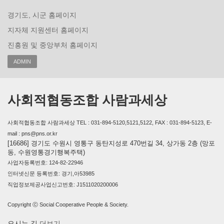
경기도, 시군 홈페이지
지자체 지원센터 홈페이지
진흥원 및 중앙부처 홈페이지
ADMIN
사회적협동조합 사람과세상
사회적협동조합 사람과세상 TEL : 031-894-5120,5121,5122, FAX : 031-894-5123, E-
mail : pns@pns.or.kr
[16686] 경기도 수원시 영통구 동탄지성로 470번길 34, 상가동 2층 (망포
동, 수원영통경기행복주택)
사업자등록번호: 124-82-22946
인터넷신문 등록번호: 경기,아53985
직업정보제공사업신고번호: J1511020200006
Copyright ⓒ Social Cooperative People & Society.
오시는 길
더보기