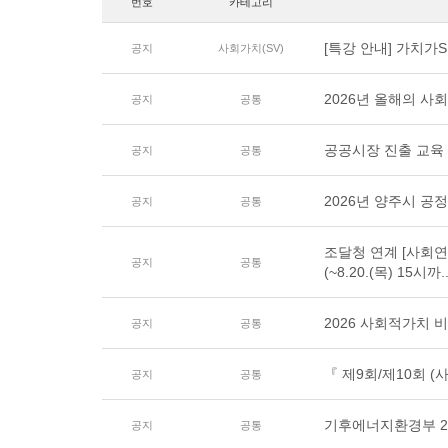
번호
카테고리
[특강 안내] 가치
공지
사회가치(SV)
2026년 올해의 사회적
공지
공통
공공시장 진출 교육
공지
공통
2026년 양주시 공
공지
공통
조달청 연계 [사회
공지
공통
(~8.20.(목) 15시까.
2026 사회적가치 
공지
공통
『 제9회/제10회 
공지
공통
기후에너지환경부 2
공지
공통