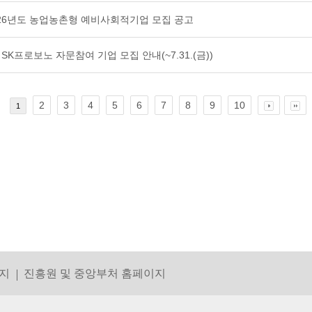
26년도 농업농촌형 예비사회적기업 모집 공고
 SK프로보노 자문참여 기업 모집 안내(~7.31.(금))
2
3
4
5
6
7
8
9
10
1
지
진흥원 및 중앙부처 홈페이지