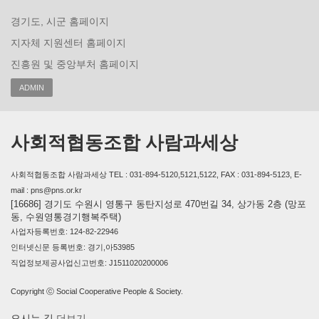
경기도, 시군 홈페이지
지자체 지원센터 홈페이지
진흥원 및 중앙부처 홈페이지
ADMIN
사회적협동조합 사람과세상
사회적협동조합 사람과세상 TEL : 031-894-5120,5121,5122, FAX : 031-894-5123, E-
mail : pns@pns.or.kr
[16686] 경기도 수원시 영통구 동탄지성로 470번길 34, 상가동 2층 (망포
동, 수원영통경기행복주택)
사업자등록번호: 124-82-22946
인터넷신문 등록번호: 경기,아53985
직업정보제공사업신고번호: J1511020200006
Copyright ⓒ Social Cooperative People & Society.
오시는 길
더보기