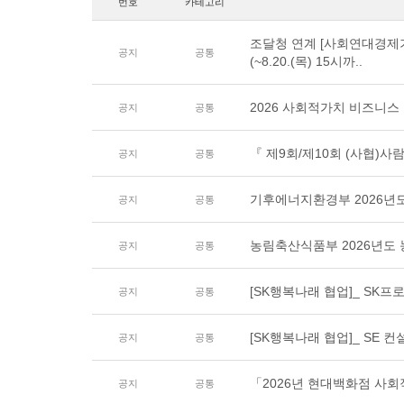
번호
카테고리
조달청 연계 [사회연대경제
공지
공통
(~8.20.(목) 15시까..
2026 사회적가치 비즈니스
공지
공통
『 제9회/제10회 (사협)사
공지
공통
기후에너지환경부 2026년
공지
공통
농림축산식품부 2026년도
공지
공통
[SK행복나래 협업]_ SK프로
공지
공통
[SK행복나래 협업]_ SE 컨
공지
공통
「2026년 현대백화점 사
공지
공통