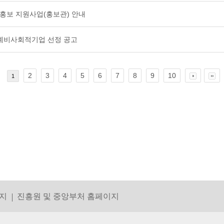
 홍보 지원사업(홍보관) 안내
 예비사회적기업 선정 공고
2
3
4
5
6
7
8
9
10
1
지
진흥원 및 중앙부처 홈페이지