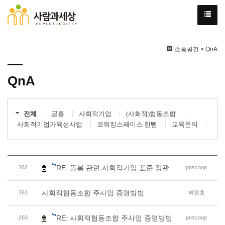
소통공간 > QnA
QnA
전체
공통
사회적기업
(사회적)협동조합
사회적기업가육성사업
코워킹스페이스 한뼘
교육문의
RE: 돌봄 관련 사회적기업 표준 정관
262
pnscoop
사회적협동조합 주사업 증명방법
261
박정홍
RE: 사회적협동조합 주사업 증명방법
260
pnscoop