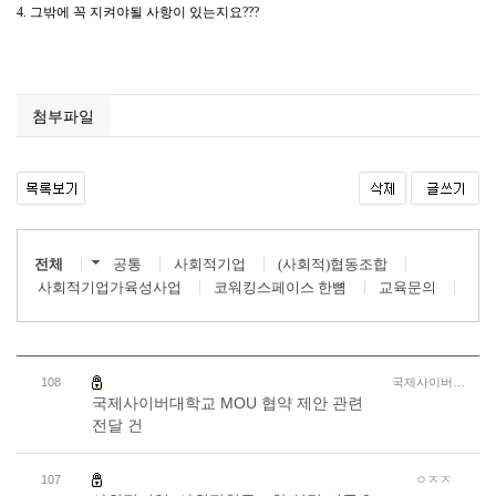
첨부파일
전체
공통
사회적기업
(사회적)협동조합
사회적기업가육성사업
코워킹스페이스 한뼘
교육문의
108
국제사이버대학교
국제사이버대학교 MOU 협약 제안 관련
전달 건
107
ㅇㅈㅈ