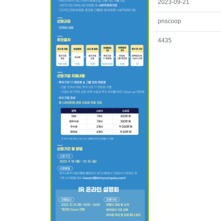
2023-09-21
pnscoop
4435