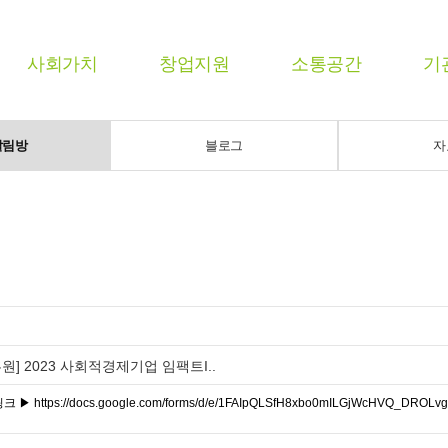
사회가치
창업지원
소통공간
기
알림방
블로그
자
] 2023 사회적경제기업 임팩트I..
https://docs.google.com/forms/d/e/1FAIpQLSfH8xbo0mILGjWcHVQ_DROLvgC