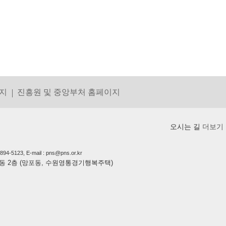
지
진흥원 및 중앙부처 홈페이지
오시는 길
더보기
5123, E-mail : pns@pns.or.kr
상가동 2층 (망포동, 수원영통경기행복주택)