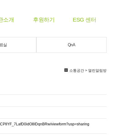
관소개
후원하기
ESG 센터
료실
QnA
소통공간 > 열린알림방
PIlYF_7LafD0idO8IDqnBRw/viewform?usp=sharing