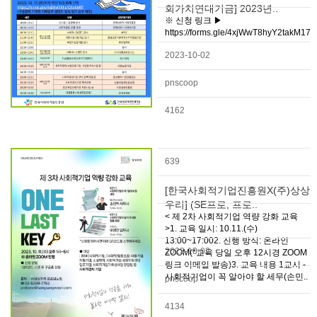
회가치연대기금] 2023년..
※ 신청 링크 ▶
https://forms.gle/4xjWwT8hyY2takM17
2023-10-02
pnscoop
4162
639
[한국사회적기업진흥원X(주)상상
우리] (SE프로, 프로..
< 제 2차 사회적기업 역량 강화 교육
>1. 교육 일시: 10.11.(수)
13:00~17:002. 진행 방식: 온라인
2023-10-02
ZOOM(*교육 당일 오후 12시경 ZOOM
링크 이메일 발송)3. 교육 내용 1교시 -
사회적기업이 꼭 알아야 할 세무(손민..
pnscoop
4134