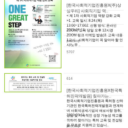
[한국사회적기업진흥원X(주)상
상우리] 사회적기업 역..
< 제 1차 사회적기업 역량 강화 교육
>1. 교육 일시: 8.24.(목)
13:00~17:002. 진행 방식: 온라인
2023-08-11
ZOOM(*교육 당일 오후 12시경
ZOOM 링크 이메일 발송)3. 교육 내용
1교시 - 사회적기업이 꼭 알아야 할 인
pnscoop
사/노무 ..
5707
614
[한국사회적기업진흥원X한국특
허전략개발원] 찾아가는..
한국사회적기업진흥원과 특허청 산하
기관인 한국특허전략개발원과 연계하
여 사회적경제기업의 애로사항 청취,
2023-08-11
상담 및 지속적인 성장 가능성 제고를
위하여 찾아가는 특허 교육 및 컨설팅
을 무료로 지원하고 있습니..
pnscoop