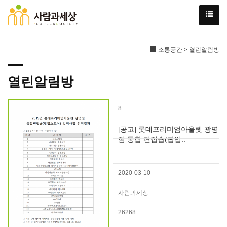
소통공간 > 열린알림방
열린알림방
8
[공고] 롯데프리미엄아울렛 광명
점 통합 편집숍(팝업..
2020-03-10
사람과세상
26268