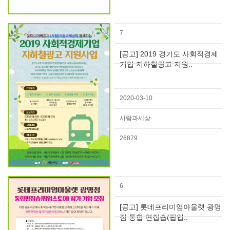
7
[공고] 2019 경기도 사회적경제
기업 지하철광고 지원..
2020-03-10
사람과세상
26879
6
[공고] 롯데프리미엄아울렛 광명
점 통합 편집숍(팝업..